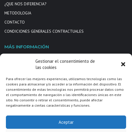
¿QUE NOS DIFERENCIA?
METODOLOGIA
CONTACTO
CONDICIONES GENERALES CONTRACTUALES
MÁS INFORMACIÓN
Gestionar el consentimiento de
Carina Tur Doherty
las cookies
WhatsApp: 635639175
info@concedetedeseos.com
Para ofrecer las mejores experiencias, utilizamos tecnologías como las
cookies para almacenar y/o acceder a la información del dispositivo. El
Mujeres Viajeras Cataluña by @concedetedeseos
consentimiento de estas tecnologías nos permitirá procesar datos como
el comportamiento de navegación o las identificaciones únicas en este
sitio. No consentir o retirar el consentimiento, puede afectar
negativamente a ciertas características y funciones.
© Copyright 2026, All Rights Reserved | Diseñado con
por Matisse
Aceptar
Marketing Digital