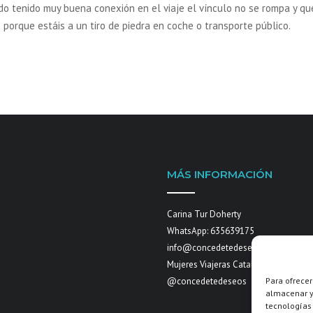
do tenido muy buena conexión en el viaje el vínculo no se rompa y q
 porque estáis a un tiro de piedra en coche o transporte público.
MÁS INFORMACIÓN
Carina Tur Doherty
WhatsApp: 635639175
info@concedetedeseos.com
Mujeres Viajeras Cataluña by
Para ofrecer
@concedetedeseos
almacenar y/
tecnologías