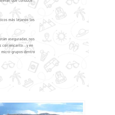
minivan que conduce
ticos más lejanos los
están aseguradas, nos
s con encanto… y en
n micro-grupos dentro