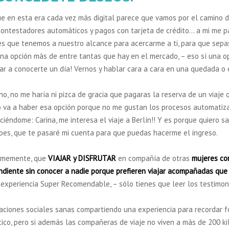
ue en esta era cada vez más digital parece que vamos por el camino de
 contestadores automáticos y pagos con tarjeta de crédito… a mi me 
les que tenemos a nuestro alcance para acercarme a ti, para que sepa
na opción más de entre tantas que hay en el mercado, – eso sí una opc
ar a conocerte un día! Vernos y hablar cara a cara en una quedada o e
o, no me haría ni pizca de gracia que pagaras la reserva de un viaje 
o va a haber esa opción porque no me gustan los procesos automati
iciéndome: Carina, me interesa el viaje a Berlín!! Y es porque quiero 
pes, que te pasaré mi cuenta para que puedas hacerme el ingreso.
irmemente, que
VIAJAR y DISFRUTAR
en compañía de otras
mujeres co
ndiente sin conocer a nadie porque prefieren viajar acompañadas que
 experiencia Super Recomendable, – sólo tienes que leer los testimon
laciones sociales sanas compartiendo una experiencia para recordar f
ico, pero si además las compañeras de viaje no viven a más de 200 kil