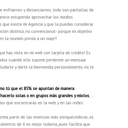
 enfriarnos y distanciarnos, todo son pantallas de
parece estupendo aprovechar los medios
s que existe mi Agencia y que la puedas considerar
ión distinta, no convencional- porque mi objetivo
n la reunión previa a un viaje!!
que has visto en mi web con tarjeta de crédito! Es
zados cuando ello supone perderme un mensaje
saludarte y darte la bienvenida personalmente, no te
mo tú que el 85% se apuntan de manera
 hacerlo solas o en grupos más grandes y mixtos
, …
ios que encontrarás en la web y en las redes.
orma parte de las vivencias más enriquecedoras, es
ómetros de ti es mejor todavía, pues facilita que