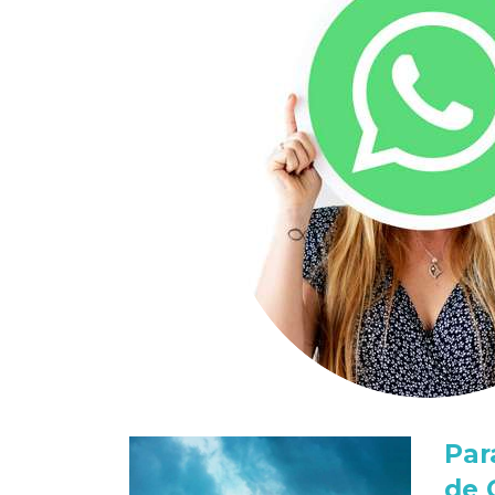
Par
de