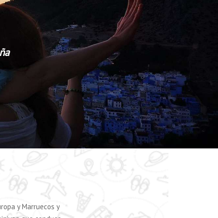
uña
uropa y Marruecos y