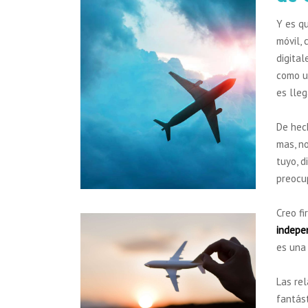
Y es q
móvil,
digita
como u
es lleg
De hech
mas, n
tuyo, d
preocu
Creo f
indepe
es una
Las re
fantást