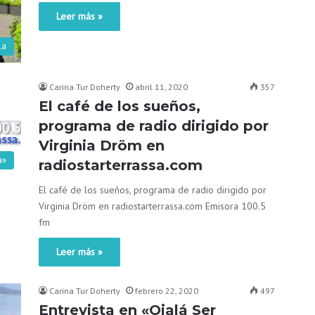
Leer más »
la
Carina Tur Doherty
abril 11, 2020
357
El café de los sueños,
programa de radio dirigido por
Virginia Dröm en
a»
radiostarterrassa.com
El café de los sueños, programa de radio dirigido por
Virginia Dröm en radiostarterrassa.com Emisora 100.5
fm
Leer más »
Carina Tur Doherty
febrero 22, 2020
497
Entrevista en «Ojalá Ser