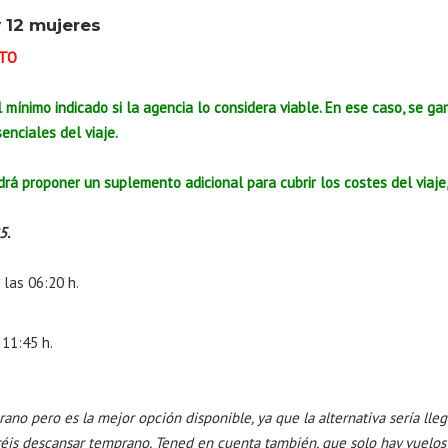
 12 mujeres
STO
 mínimo indicado si la agencia lo considera viable. En ese caso, se ga
enciales del viaje.
rá proponer un suplemento adicional para cubrir los costes del viaje,
5.
 las 06:20 h.
 11:45 h.
ano pero es la mejor opción disponible, ya que la alternativa sería ll
éis descansar temprano. Tened en cuenta también, que solo hay vuelos d