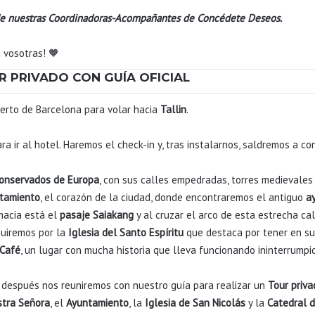
e nuestras Coordinadoras-Acompañantes de Concédete Deseos.
 vosotras! 🧡
UR PRIVADO CON GUÍA OFICIAL
uerto de Barcelona para volar hacia
Tallin
.
ra ir al hotel. Haremos el check-in y, tras instalarnos, saldremos a 
conservados de Europa
, con sus calles empedradas, torres medievales
ntamiento
, el corazón de la ciudad, donde encontraremos el antiguo
ay
rmacia está el
pasaje Saiakang
y al cruzar el arco de esta estrecha ca
guiremos por la
Iglesia del Santo Espíritu
que destaca por tener en su 
Café
, un lugar con mucha historia que lleva funcionando ininterrum
 después nos reuniremos con nuestro guía para realizar un
Tour priva
stra Señora
, el
Ayuntamiento
, la
Iglesia de San Nicolás
y la
Catedral d