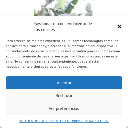
Gestionar el consentimiento de
las cookies
Para ofrecer las mejores experiencias, utilizamos tecnologías como las
cookies para almacenar y/o acceder a la información del dispositivo. El
consentimiento de estas tecnologías nos permitirá procesar datos como
el comportamiento de navegación o las identificaciones únicas en este
sitio. No consentir o retirar el consentimiento, puede afectar
negativamente a ciertas características y funciones.
Durante los primeros días en Moshi contaremos con una guía
Aceptar
oficial local, Nasra. Ella será la encargada de contarnos toda la
Rechazar
información que queramos saber sobre el país durante los días
en Moshi.
Ver preferencias
En INSTAGRAM tenemos un vídeo de Nasra, aqui tienes el
POLÍTICA DE COOKIES
POLITICA DE PRIVACIDAD
AVISO LEGAL
enlace si quieres verlo 👉​