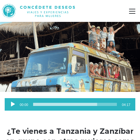
M
Reproductor
00:00
04:17
de
audio
¿Te vienes a Tanzania y Zanzíbar