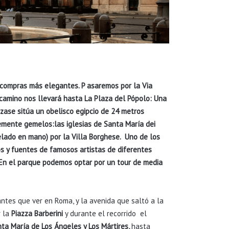
as compras más elegantes
. P
asaremos por la Via
 camino nos llevará hasta La Plaza del Pópolo
: U
na
aza
se sitúa un obelisco egipcio de 24 metros
temente gemelos
:
las iglesias de Santa María dei
lado en mano) por la Villa Borghese
.
U
no de los
 y fuentes de famosos artistas de diferentes
n el parque podemos optar por un tour de media
antes que ver en Roma, y la avenida que saltó a la
r la
Piazza Barberini
y durante el recorrido el
nta María de Los Ángeles y Los Mártires,
hasta