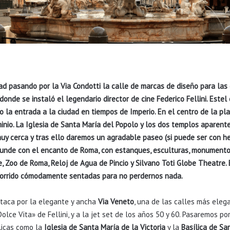
dad pasando por la Via Condotti la calle de marcas de diseño para l
onde se instaló el legendario director de cine Federico Fellini
.
Este
l
 la entrada a la ciudad en tiempos de Imperio. En el centro de la pl
inio
. L
a Iglesia de Santa María del Popolo y los dos templos aparen
y cerca y tras ell
o
daremos un agradable paseo (si puede ser con he
funde con el encanto de Roma, con estanques, esculturas, monumentos
 Zoo de Roma, Reloj de Agua de Pincio y Silvano Toti Globe Theatre.
E
ecorrido cómodamente sentadas para no perdernos nada.
taca por la elegante y ancha
Via Veneto
, una de las calles más eleg
ce Vita» de Fellini, y a la jet set de los años 50 y 60. Pasaremos po
licas como la
Iglesia de Santa María de la Victoria
y la
Basílica de Sa