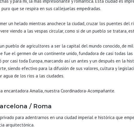
as y para mi, la más impresionante y romántica. Esta ciudad es impres
re puro que se respira en sus callejuelas empedradas.
omer un helado mientras anochece la ciudad, cruzar los puentes del rí
ere viendo a las vespas circular, como si de un pueblo se tratara, es
n pueblo de agricultores a ser la capital del mundo conocido, de mil 
 fue el germen de un continente unido, fundadora de casi todas las 
ó por casi toda Europa, marcando así un antes y un después en la his
e, siendo efectivo para la difusión de sus valores, cultura y legislació
r agua de los ríos a las ciudades.
tra encantadora Amalia, nuestra Coordinadora-Acompañante.
Barcelona / Roma
privado para adentrarnos en una ciudad imperial e histórica que emp
ia arquitectónica.