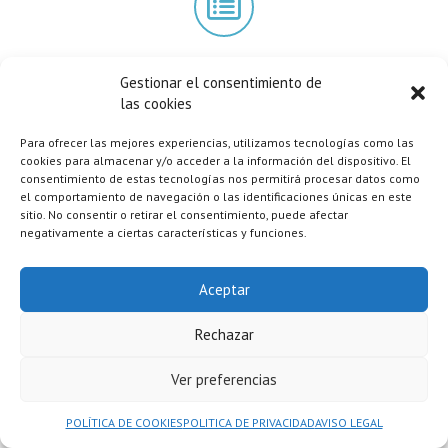
Gestionar el consentimiento de
SEGURO DE VIAJE TOTALTRAVEL
las cookies
DE LA COMPAÑÍA
Para ofrecer las mejores experiencias, utilizamos tecnologías como las
INTERMUNDIAL. Click aqui.
cookies para almacenar y/o acceder a la información del dispositivo. El
consentimiento de estas tecnologías nos permitirá procesar datos como
Incluye Asistencia, Cancelación y Cobertura especial Covid-19
el comportamiento de navegación o las identificaciones únicas en este
sitio. No consentir o retirar el consentimiento, puede afectar
negativamente a ciertas características y funciones.
QUÉ NO INCLUYE EL VIAJE..
Aceptar
Bebidas en los almuerzos y cenas
Actividades Opcionales (hammam, etc)
Rechazar
Propinas (guía y chófer)
se recomienda en todos los viajes entre
20-25 € por persona la semana completa al guía y unos 15 € por
Ver preferencias
persona la semana completa al chófer
En definitiva, cualquier gasto de índole personal, como compras,
POLÍTICA DE COOKIES
POLITICA DE PRIVACIDAD
AVISO LEGAL
llamadas