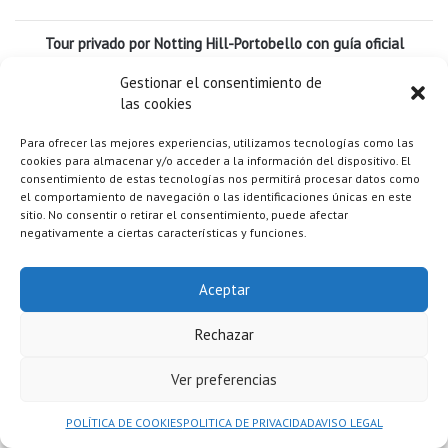
Tour privado por Notting Hill-Portobello con guía oficial
Gestionar el consentimiento de
las cookies
Para ofrecer las mejores experiencias, utilizamos tecnologías como las
cookies para almacenar y/o acceder a la información del dispositivo. El
consentimiento de estas tecnologías nos permitirá procesar datos como
QUÉ NO INCLUYE EL VIAJE
el comportamiento de navegación o las identificaciones únicas en este
sitio. No consentir o retirar el consentimiento, puede afectar
negativamente a ciertas características y funciones.
Almuerzos y cenas
Aceptar
Transporte no especificado en el itinerario (transporte público,
taxis o Uber) no está incluido.
Rechazar
En Londres, lo más recomendable es usar el transporte público.
Ver preferencias
Cada una será responsable de su billete y podrá pagarlo
POLÍTICA DE COOKIES
POLITICA DE PRIVACIDAD
AVISO LEGAL
fácilmente con su tarjeta de crédito, débito o móvil con función