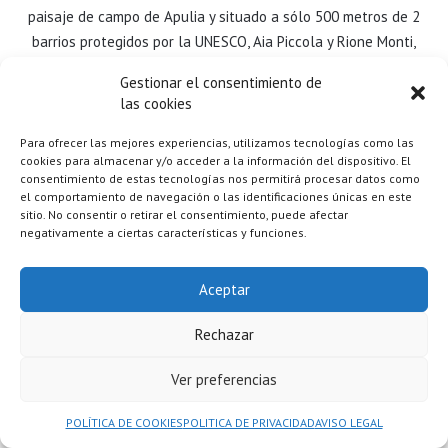
paisaje de campo de Apulia y situado a sólo 500 metros de 2
barrios protegidos por la UNESCO, Aia Piccola y Rione Monti,
cerca del centro de la ciudad de Alberobello.
Gestionar el consentimiento de
las cookies
En él albergan un elegante bar y un bar de vinos, un amplio
jardín y un restaurante donde se puede disfrutar de una amplia
Para ofrecer las mejores experiencias, utilizamos tecnologías como las
cookies para almacenar y/o acceder a la información del dispositivo. El
gama de deliciosos platos.
consentimiento de estas tecnologías nos permitirá procesar datos como
el comportamiento de navegación o las identificaciones únicas en este
13-15 EN GRAVINA IN PUGLIA:
Principe Relais
sitio. No consentir o retirar el consentimiento, puede afectar
negativamente a ciertas características y funciones.
Suite & Spa
El Principe Relais ofrece alojamiento en un edificio restaurado
Aceptar
de principios de 1900 en Gravina, en Apulia donde podremos
disfrutar de nuestras dos últimas noches de total relax.
Rechazar
Ver preferencias
Todas las habitaciones tienen aire acondicionado y TV de
pantalla plana
POLÍTICA DE COOKIES
POLITICA DE PRIVACIDAD
AVISO LEGAL