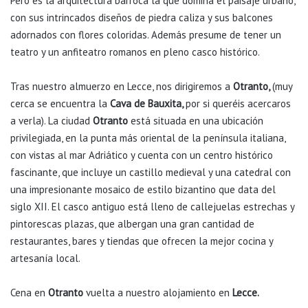
Pero es la arquitectura barroca la que domina el paisaje urbano,
con sus intrincados diseños de piedra caliza y sus balcones
adornados con flores coloridas. Además presume de tener un
teatro y un anfiteatro romanos en pleno casco histórico.
Tras nuestro almuerzo en Lecce, nos dirigiremos a
Otranto,
(muy
cerca se encuentra la
Cava de Bauxita,
por si queréis acercaros
a verla). La ciudad
Otranto
está situada en una ubicación
privilegiada, en la punta más oriental de la península italiana,
con vistas al mar Adriático y cuenta con un centro histórico
fascinante, que incluye un castillo medieval y una catedral con
una impresionante mosaico de estilo bizantino que data del
siglo XII. El casco antiguo está lleno de callejuelas estrechas y
pintorescas plazas, que albergan una gran cantidad de
restaurantes, bares y tiendas que ofrecen la mejor cocina y
artesanía local.
Cena en
Otranto
vuelta a nuestro alojamiento en
Lecce.