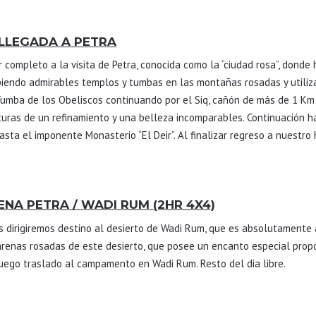
LLEGADA A PETRA
r completo a la visita de Petra, conocida como la “ciudad rosa”, dond
ulpiendo admirables templos y tumbas en las montañas rosadas y utili
Tumba de los Obeliscos continuando por el Siq, cañón de más de 1 Km 
ras de un refinamiento y una belleza incomparables. Continuación hac
ta el imponente Monasterio “El Deir”. Al finalizar regreso a nuestro 
UENA PETRA / WADI RUM (2HR 4X4)
s dirigiremos destino al desierto de Wadi Rum, que es absolutamente 
renas rosadas de este desierto, que posee un encanto especial propo
ego traslado al campamento en Wadi Rum. Resto del dia libre.