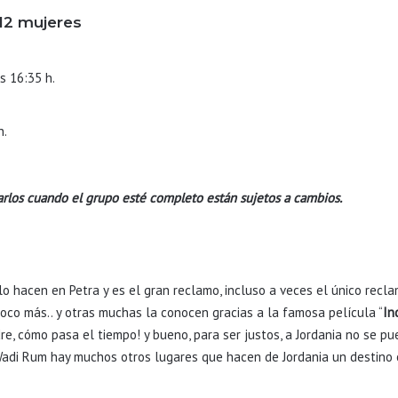
 12 mujeres
s 16:35 h.
h.
arlos cuando el grupo esté completo están sujetos a cambios.
 hacen en Petra y es el gran reclamo, incluso a veces el único recla
oco más.. y otras muchas la conocen gracias a la famosa película “
In
re, cómo pasa el tiempo! y bueno, para ser justos, a Jordania no se 
Wadi Rum hay muchos otros lugares que hacen de Jordania un destino o