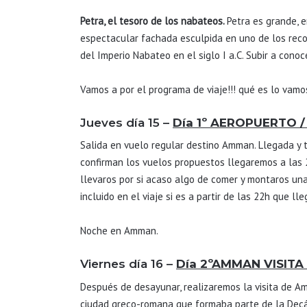
Petra, el tesoro de los nabateos.
Petra es grande, 
espectacular fachada esculpida en uno de los reco
del Imperio Nabateo en el siglo I a.C. Subir a conoc
Vamos a por el programa de viaje!!! qué es lo vam
Jueves día 15 –
Día 1º AEROPUERTO 
Salida en vuelo regular destino Amman. Llegada y t
confirman los vuelos propuestos llegaremos a las 2
llevaros por si acaso algo de comer y montaros una 
incluido en el viaje si es a partir de las 22h que l
Noche en Amman.
Viernes día 16 –
Día 2º
AMMAN VISITA 
Después de desayunar, realizaremos la visita de Am
ciudad greco-romana que formaba parte de la Decáp