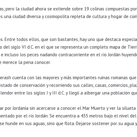
nas, pero la ciudad ahora se extiende sobre 19 colinas compuestas por
 es una ciudad diversa y cosmopolita repleta de cultura y hogar de co
cos. Entre todos ellos, que son bastantes, hay uno que destaca especi
o del siglo VI d.C. en el que se representa un completo mapa de Tier
, e incluso los peces nadando contracorriente en el río Jordán huyend
e merece la pena conocer.
Jerash cuenta con las mayores y más importantes ruinas romanas que 
ado de conservación y recorriendo sus calles, casas, comercios, plaza
lendor entre los siglos I y III d.C. y llegó a albergar una población q
r por Jordania sin acercarse a conocer el Mar Muerto y ver la silueta d
mentado por el río Jordán. Se encuentra a 435 metros bajo el nivel del 
e hunde en sus aguas, sino que flota. Dejarse sostener por su agua 