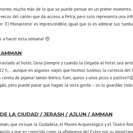
enorme, mucho más de lo que se puede pensar en un primer momento. S
vecos del cañón que da acceso a Petra, pero solo representa una ínfi
er “El Monasterio” es imprescindible, igual que lo es admirar sus tumba
os a hacer esta semana! 😍
/ AMMAN
raslado al hotel. Cena (siempre y cuando la llegada al hotel sea ante
2 h,… aunque en algunos viajes que hicimos tuvimos la cortesía del h
cenita de pijama! Jamón ibérico, fuet, queso y unos picos o palitos!!
legáis, pero puede pasar que hagan la vista gorda – os lo guardáis todo
DE LA CIUDAD / JERASH / AJLUN / AMMAN
man, que incluye la Ciudadela, el Museo Arqueológico y el Teatro Roma
olis y que es conocida como la «Pompeya del Este» por su importanc