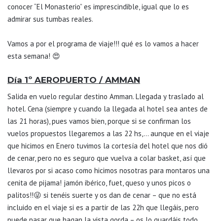
conocer “El Monasterio” es imprescindible, igual que lo es
admirar sus tumbas reales.
Vamos a por el programa de viaje!!! qué es lo vamos a hacer
esta semana! 😍
Día 1º AEROPUERTO / AMMAN
Salida en vuelo regular destino Amman. Llegada y traslado al
hotel. Cena (siempre y cuando la llegada al hotel sea antes de
las 21 horas), pues vamos bien, porque si se confirman los
vuelos propuestos llegaremos a las 22 hs,… aunque en el viaje
que hicimos en Enero tuvimos la cortesía del hotel que nos dió
de cenar, pero no es seguro que vuelva a colar basket, así que
llevaros por si acaso como hicimos nosotras para montaros una
cenita de pijama! jamón ibérico, fuet, queso y unos picos o
palitos!!😜 si tenéis suerte y os dan de cenar – que no está
incluido en el viaje si es a partir de las 22h que llegáis, pero
puede pasar que hagan la vista gorda – os lo guardáis todo