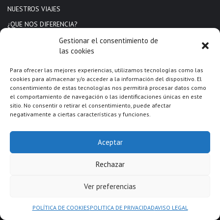
NUESTROS VIAJES
¿QUE NOS DIFERENCIA?
METODOLOGIA
Gestionar el consentimiento de
las cookies
CONTACTO
CONDICIONES GENERALES CONTRACTUALES
Para ofrecer las mejores experiencias, utilizamos tecnologías como las
cookies para almacenar y/o acceder a la información del dispositivo. El
consentimiento de estas tecnologías nos permitirá procesar datos como
MÁS INFORMACIÓN
el comportamiento de navegación o las identificaciones únicas en este
sitio. No consentir o retirar el consentimiento, puede afectar
negativamente a ciertas características y funciones.
Carina Tur Doherty
WhatsApp: 635639175
Aceptar
info@concedetedeseos.com
Mujeres Viajeras Cataluña by @concedetedeseos
Rechazar
Ver preferencias
POLÍTICA DE COOKIES
POLITICA DE PRIVACIDAD
AVISO LEGAL
© Copyright 2026, All Rights Reserved | Diseñado con
por Matisse