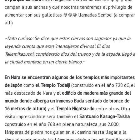
campan a sus anchas y que nosotras tendremos el privilegio de
alimentar con sus galletitas 🍪🍪🍪 llamadas Sembei (a comprar
allí)
~Dato curioso: Se dice que estos ciervos son sagrados ya que la
leyenda cuenta que eran “mensajeros divinos”. El dios
Takemikazuchi, considerado dios del trueno y de la espada, llegó a
la ciudad montado en un ciervo blanco.~
En Nara se encuentran algunos de los templos más importantes
de Japón
como
el Templo Todaiji
(construido en el año 728 dC, el
más destacado de Nara y
el edificio de madera más grande del
mundo donde alberga un inmenso Buda sentado de bronce de
16 metros de altura
) y el
Templo Nigatsu-do
, entre otros. Otra
visita imprescindible será también el
Santuario Kasuga-Taisha
construido en el año 768 en plena naturaleza, sus 2.000
lámparas de piedra nos guían en el camino hasta llegar a la
cima, al santuario de las Lámparas, dado a los mil farolillos de