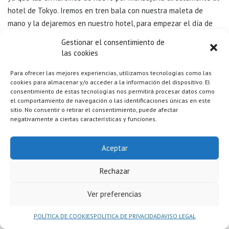
hotel de Tokyo. Iremos en tren bala con nuestra maleta de
mano y la dejaremos en nuestro hotel, para empezar el día de
visita ligeros visitando el
barrio de Ueno
, pues se trata de una
Gestionar el consentimiento de
estación originaria del 1883 e inspiró un poema anterior a 1912
las cookies
del joven Ishikawa Takuboku. Muy cerca se encuentran varios
Para ofrecer las mejores experiencias, utilizamos tecnologías como las
centros culturales muy famosos, la calle del mercado llamada
cookies para almacenar y/o acceder a la información del dispositivo. El
Ameyoko, o “callejón de los dulces” el antiguo mercado negro de
consentimiento de estas tecnologías nos permitirá procesar datos como
Japón y hoy en día el mercado de las gangas, un poco caótico,
el comportamiento de navegación o las identificaciones únicas en este
sitio. No consentir o retirar el consentimiento, puede afectar
pero una animada aventura, ya que encontrarás de todo y muy
negativamente a ciertas características y funciones.
probablemente lo que más habrá serán dulces y chocolates.
También nos pasearemos El Parque Ueno de más de 1.000
Aceptar
árboles, está además repleto de interesantes museos y se sitúa
el Zoo de Ueno donde viven los gigantes Osos Panda. Al entrar
Rechazar
en el parque veremos varias atracciones conocidas, se
encuentra
la estatua de Saigo Takamori
, que conmemora la
Ver preferencias
batalla de la que surgió el parque, y el
estanque Shinobazu
.
POLÍTICA DE COOKIES
POLITICA DE PRIVACIDAD
AVISO LEGAL