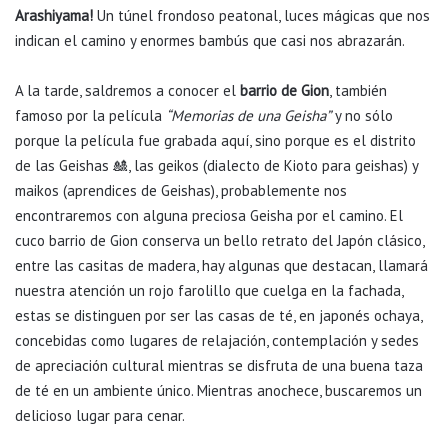
Arashiyama!
Un túnel frondoso peatonal, luces mágicas que nos
indican el camino y enormes bambús que casi nos abrazarán.
A la tarde, saldremos a conocer el
barrio de Gion
, también
famoso por la película
“Memorias de una Geisha”
y no sólo
porque la película fue grabada aquí, sino porque es el distrito
de las Geishas 🎎, las geikos (dialecto de Kioto para geishas) y
maikos (aprendices de Geishas), probablemente nos
encontraremos con alguna preciosa Geisha por el camino. El
cuco barrio de Gion conserva un bello retrato del Japón clásico,
entre las casitas de madera, hay algunas que destacan, llamará
nuestra atención un rojo farolillo que cuelga en la fachada,
estas se distinguen por ser las casas de té, en japonés ochaya,
concebidas como lugares de relajación, contemplación y sedes
de apreciación cultural mientras se disfruta de una buena taza
de té en un ambiente único. Mientras anochece, buscaremos un
delicioso lugar para cenar.