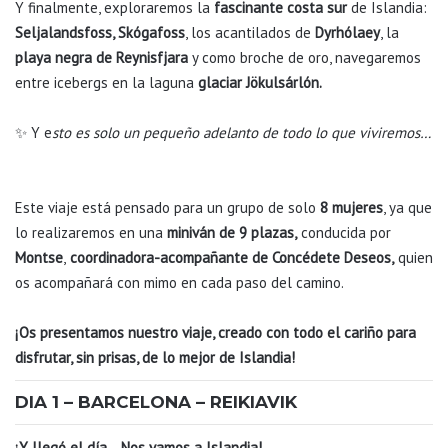
Y finalmente, exploraremos la
fascinante costa sur
de Islandia:
Seljalandsfoss, Skógafoss
, los acantilados de
Dyrhólaey
, la
playa negra de Reynisfjara
y como broche de oro, navegaremos
entre icebergs en la laguna
glaciar Jökulsárlón.
✨ Y e
sto es solo un pequeño adelanto de todo lo que viviremos…
Este viaje está pensado para un grupo de solo
8 mujeres
, ya que
lo realizaremos en una
miniván de 9 plazas,
conducida por
Montse
,
coordinadora-acompañante de Concédete Deseos,
quien
os acompañará con mimo en cada paso del camino.
¡Os presentamos nuestro viaje, creado con todo el cariño para
disfrutar, sin prisas, de lo mejor de Islandia!
DIA 1 – BARCELONA – REIKIAVIK
¡Y llegó el día… Nos vamos a Islandia!