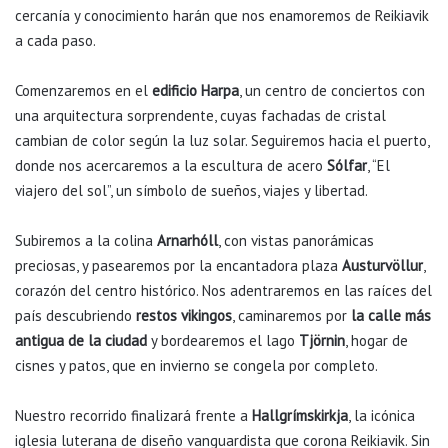
cercanía y conocimiento harán que nos enamoremos de Reikiavik
a cada paso.
Comenzaremos en el
edificio Harpa
, un centro de conciertos con
una arquitectura sorprendente, cuyas fachadas de cristal
cambian de color según la luz solar. Seguiremos hacia el puerto,
donde nos acercaremos a la escultura de acero
Sólfar
, “El
viajero del sol”, un símbolo de sueños, viajes y libertad.
Subiremos a la colina
Arnarhóll
, con vistas panorámicas
preciosas, y pasearemos por la encantadora plaza
Austurvöllur
,
corazón del centro histórico. Nos adentraremos en las raíces del
país descubriendo
restos vikingos
, caminaremos por
la calle más
antigua de la ciudad
y bordearemos el lago
Tjörnin
, hogar de
cisnes y patos, que en invierno se congela por completo.
Nuestro recorrido finalizará frente a
Hallgrímskirkja
, la icónica
iglesia luterana de diseño vanguardista que corona Reikiavik. Sin