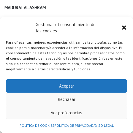
MADURAI AL ASHRAM
A las 7:30 am
, nos trasladaremos de Madurai al Ashram.
Gestionar el consentimiento de
las cookies
1:30 pm – 2:00 pm
: Almuerzo en un restaurante por el camino.
Para ofrecer las mejores experiencias, utilizamos tecnologías como las
cookies para almacenar y/o acceder a la información del dispositivo. El
3:00 pm:
Realice el proceso de registro en el Ashram. Un Ashram
consentimiento de estas tecnologías nos permitirá procesar datos como
el comportamiento de navegación o las identificaciones únicas en este
es un refugio espiritual donde se imparten las enseñanzas del
sitio. No consentir o retirar el consentimiento, puede afectar
hinduismo, el yoga y la filosofía del yoga. Este Ashram está
negativamente a ciertas características y funciones.
ubicado en un enclave especial en la montaña, que a la vez
ofrece vistas al mar en la distancia.
Aceptar
5:00 pm
: Visitaremos el pequeño templo y disfrutaremos de la
Rechazar
impresionante vista de la puesta de sol.
Ver preferencias
Por la noche, asistiremos a un emocionante espectáculo de
POLÍTICA DE COOKIES
POLITICA DE PRIVACIDAD
AVISO LEGAL
Kalari, las artes marciales tradicionales de Kerala, en el Ashram.