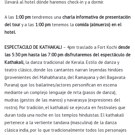
llevará al hotel dónde haremos check-in y a dormir.
A las
1:00 pm
tendremos una
charla informativa de presentación
del tour
y a las
1:00 pm
tenemos la
comida (almuerzo) en el
hotel.
ESPECTACULO DE KATHAKALI
– 4pm traslado a Fort Kochi
desde
las 5:30 pm hasta las 7:00 pm disfrutaremos del espectáculo de
Kathakali,
la danza tradicional de Kerala. Estilo de danza y
teatro clásico, donde los cantantes narran leyendas hindúes
(provenientes del Mahabharata, del Ramayana y del Bagavata
Purana) que los bailarines/actores personifican en escena
mediante un complejo lenguaje de nrta (pasos de danza),
mudras (gestos de las manos) y navarasya (expresiones del
rostro). Por tradición, el kathakali se ejecuta en festivales que
duran toda una noche en los templos hinduistas. El kathakali
pertenece a la vertiente tandava (masculina) de la danza
clásica india, por lo que tradicionalmente todos los personajes