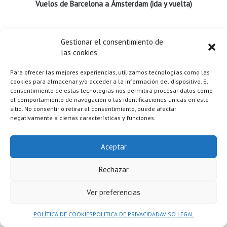
Vuelos de Barcelona a Ámsterdam (ida y vuelta)
3 noches de
alojamiento con desayuno incluido
en habitaciones
Gestionar el consentimiento de
dobles compartidas con baño privado
las cookies
Para ofrecer las mejores experiencias, utilizamos tecnologías como las
Traslados privados del Aeropuerto de Ámsterdam al Hotel (ida y
cookies para almacenar y/o acceder a la información del dispositivo. El
vuelta)
consentimiento de estas tecnologías nos permitirá procesar datos como
el comportamiento de navegación o las identificaciones únicas en este
sitio. No consentir o retirar el consentimiento, puede afectar
negativamente a ciertas características y funciones.
Transporte privado para todo el día de la excursión a Aalkmar –
Castricum aan zee – Zaanse Schans
Aceptar
Seguro de viaje ERGO
con cancelación por causa médica,
Rechazar
hospitalización de familiares, pérdida de equipaje y asistencia
sanitaria en destino.
Ver preferencias
POLÍTICA DE COOKIES
POLITICA DE PRIVACIDAD
AVISO LEGAL
Bonus Club VIP #supernenasviajeras