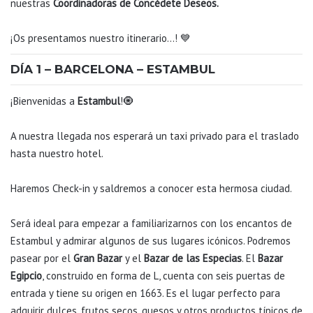
nuestras
Coordinadoras de Concédete Deseos.
¡Os presentamos nuestro itinerario…
!
💙
DÍA 1 – BARCELONA – ESTAMBUL
¡Bienvenidas a
Estambul
!🧿
A nuestra llegada nos esperará un taxi privado para el traslado
hasta nuestro hotel.
Haremos Check-in y saldremos a conocer esta hermosa ciudad.
Será ideal para empezar a familiarizarnos con los encantos de
Estambul y admirar algunos de sus lugares icónicos. Podremos
pasear por el
Gran Bazar
y el
Bazar de las Especias
. El
Bazar
Egipcio
, construido en forma de L, cuenta con seis puertas de
entrada y tiene su origen en 1663. Es el lugar perfecto para
adquirir dulces, frutos secos, quesos y otros productos típicos de