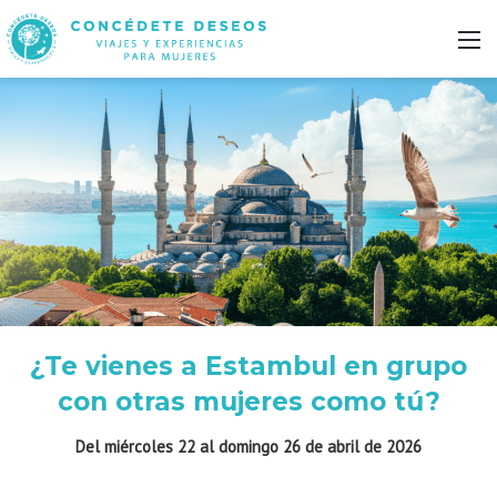
M
¿Te vienes a Estambul en grupo
con otras mujeres como tú?
Del miércoles 22 al domingo 26 de abril de 2026