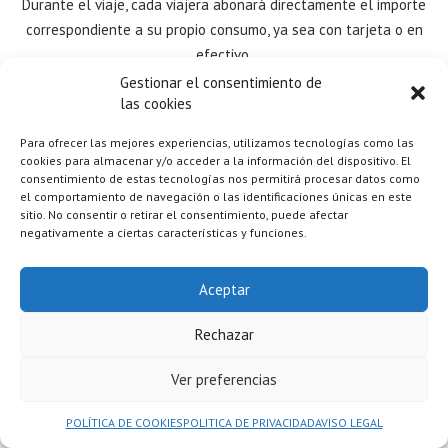
Durante el viaje, cada viajera abonará directamente el importe
correspondiente a su propio consumo, ya sea con tarjeta o en
efectivo.
Gestionar el consentimiento de
las cookies
En caso de que el restaurante no permita pagos individuales y
se deba abonar la cuenta de forma conjunta, la coordinadora
Para ofrecer las mejores experiencias, utilizamos tecnologías como las
acompañante ayudará a gestionar el pago entre las viajeras. En
cookies para almacenar y/o acceder a la información del dispositivo. El
esos casos, se recomienda disponer de efectivo suficiente para
consentimiento de estas tecnologías nos permitirá procesar datos como
el comportamiento de navegación o las identificaciones únicas en este
agilizar la gestión.
sitio. No consentir o retirar el consentimiento, puede afectar
negativamente a ciertas características y funciones.
👉 Se aconseja llevar efectivo en moneda local para cubrir
comidas, propinas y posibles gastos en establecimientos que no
Aceptar
acepten tarjeta.
Rechazar
Ver preferencias
POLÍTICA DE COOKIES
POLITICA DE PRIVACIDAD
AVISO LEGAL