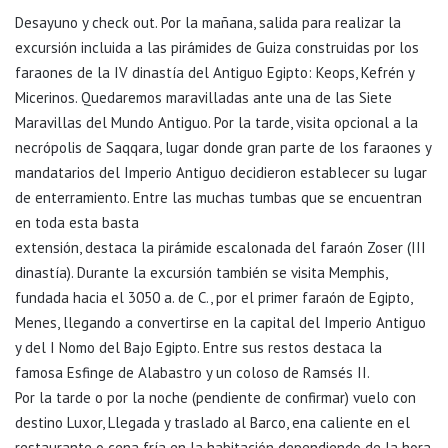
Desayuno y check out. Por la mañana, salida para realizar la
excursión incluida a las pirámides de Guiza construidas por los
faraones de la IV dinastía del Antiguo Egipto: Keops, Kefrén y
Micerinos. Quedaremos maravilladas ante una de las Siete
Maravillas del Mundo Antiguo. Por la tarde, visita opcional a la
necrópolis de Saqqara, lugar donde gran parte de los faraones y
mandatarios del Imperio Antiguo decidieron establecer su lugar
de enterramiento. Entre las muchas tumbas que se encuentran
en toda esta basta
extensión, destaca la pirámide escalonada del faraón Zoser (III
dinastía). Durante la excursión también se visita Memphis,
fundada hacia el 3050 a. de C., por el primer faraón de Egipto,
Menes, llegando a convertirse en la capital del Imperio Antiguo
y del I Nomo del Bajo Egipto. Entre sus restos destaca la
famosa Esfinge de Alabastro y un coloso de Ramsés II.
Por la tarde o por la noche (pendiente de confirmar) vuelo con
destino Luxor, Llegada y traslado al Barco, ena caliente en el
restaurante o cena fría en la habitación dependiendo de la hora