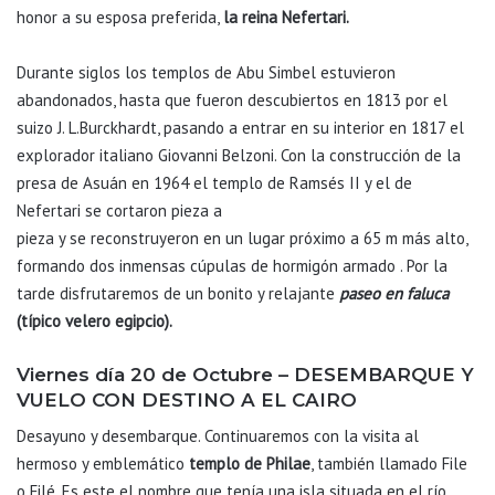
honor a su esposa preferida,
la reina Nefertari.
Durante siglos los templos de Abu Simbel estuvieron
abandonados, hasta que fueron descubiertos en 1813 por el
suizo J. L.Burckhardt, pasando a entrar en su interior en 1817 el
explorador italiano Giovanni Belzoni. Con la construcción de la
presa de Asuán en 1964 el templo de Ramsés II y el de
Nefertari se cortaron pieza a
pieza y se reconstruyeron en un lugar próximo a 65 m más alto,
formando dos inmensas cúpulas de hormigón armado . Por la
tarde disfrutaremos de un bonito y relajante
paseo en faluca
(típico velero egipcio).
Viernes día 20 de Octubre – DESEMBARQUE Y
VUELO CON DESTINO A EL CAIRO
Desayuno y desembarque. Continuaremos con la visita al
hermoso y emblemático
templo de Philae
, también llamado File
o Filé. Es este el nombre que tenía una isla situada en el río