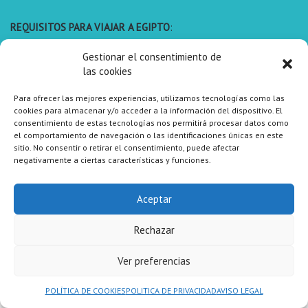
REQUISITOS PARA VIAJAR A EGIPTO
:
Gestionar el consentimiento de
Pasaporte con una vigencia mínima de 6 meses desde la fecha
las cookies
de entrada en Egipto.
Para ofrecer las mejores experiencias, utilizamos tecnologías como las
cookies para almacenar y/o acceder a la información del dispositivo. El
consentimiento de estas tecnologías nos permitirá procesar datos como
el comportamiento de navegación o las identificaciones únicas en este
sitio. No consentir o retirar el consentimiento, puede afectar
negativamente a ciertas características y funciones.
Aceptar
Rechazar
Ver preferencias
Contacta conmigo por WhatsApp directamente: 635639175
o si lo prefieres por email: info@concedetedeseos.com
POLÍTICA DE COOKIES
POLITICA DE PRIVACIDAD
AVISO LEGAL