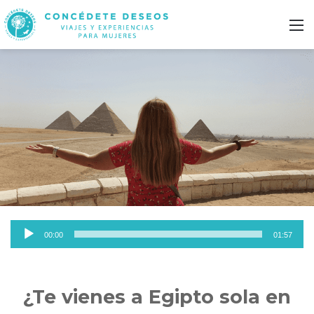
M
Reproductor
00:00
01:57
de
audio
¿Te vienes a Egipto sola en