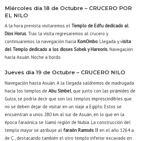
Miércoles día 18 de Octubre – CRUCERO POR
EL NILO
A la hora prevista visitaremos el
Templo de Edfu dedicado al
Dios Horus
. Tras la visita regresaremos al crucero y
continuaremos la navegación hacia
KomOmbo
. Llegada y v
isita
del Templo dedicado a los dioses Sobek y Hareoris.
Navegación
hacia Asuán. Noche a bordo.
Jueves día 19 de Octubre – CRUCERO NILO
Navegación hasta Asuán. A la llegada saldremos de madrugada
hacia los templos de
Abu Simbel
, que junto con las pirámides de
Guiza, se podría decir que son los templos imprescindibles que
no se deben dejar de visitar en un viaje a Egipto. Estos se
encuentran a unos 280 km al sur de Asuán, en lo que en la
época faraónica se llamó región de Nubia. La construcción del
templo mayor se atribuye al
faraón Ramsés II
en el año 1264 a.
de C., destacando también el otro templo inferior excavado en