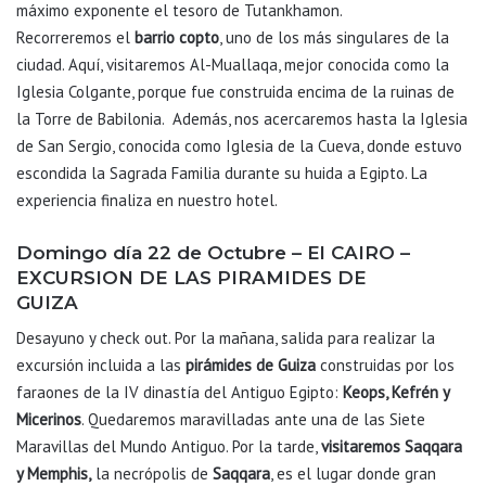
máximo exponente el tesoro de Tutankhamon.
Recorreremos el
barrio copto
, uno de los más singulares de la
ciudad. Aquí, visitaremos Al-Muallaqa, mejor conocida como la
Iglesia Colgante, porque fue construida encima de la ruinas de
la Torre de Babilonia. Además, nos acercaremos hasta la Iglesia
de San Sergio, conocida como Iglesia de la Cueva, donde estuvo
escondida la Sagrada Familia durante su huida a Egipto. La
experiencia finaliza en nuestro hotel.
Domingo día 22 de Octubre – El CAIRO –
EXCURSION DE LAS PIRAMIDES DE
GUIZA
Desayuno y check out. Por la mañana, salida para realizar la
excursión incluida a las
pirámides de Guiza
construidas por los
faraones de la IV dinastía del Antiguo Egipto:
Keops, Kefrén y
Micerinos
. Quedaremos maravilladas ante una de las Siete
Maravillas del Mundo Antiguo. Por la tarde,
visitaremos Saqqara
y Memphis,
la necrópolis de
Saqqara
, es el lugar donde gran