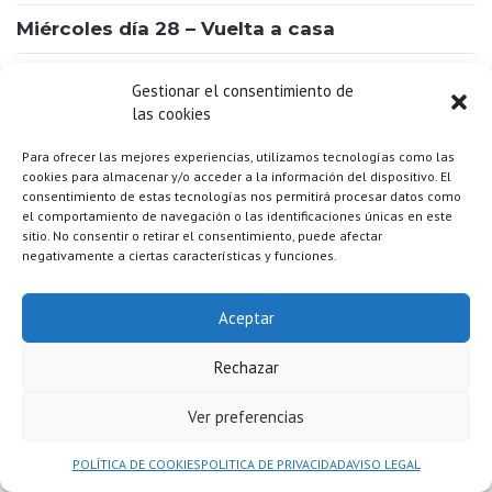
Miércoles día 28 – Vuelta a casa
Desayuno en la Posada y Check out.
Gestionar el consentimiento de
las cookies
Dejaremos nuestras maletas en la consigna, liberándonos para
Para ofrecer las mejores experiencias, utilizamos tecnologías como las
disfrutar plenamente de nuestro último día en Praia do Forte.
cookies para almacenar y/o acceder a la información del dispositivo. El
Almorzaremos en el lugar que más nos guste para despedirnos
consentimiento de estas tecnologías nos permitirá procesar datos como
con un buen brindis celebrando los recuerdos creados y las
el comportamiento de navegación o las identificaciones únicas en este
sitio. No consentir o retirar el consentimiento, puede afectar
experiencias vividas.
negativamente a ciertas características y funciones.
Tras el almuerzo, pasarán a buscarnos en la posada en
Aceptar
transporte privado dirección al aeropuerto, y ahora sí nos
despediremos de la rica cultura que hemos tenido el placer de
Rechazar
descubrir y diremos adiós a Brasil con el corazón lleno de
gratitud y la mente repleta de imágenes coloridas.
Ver preferencias
POLÍTICA DE COOKIES
POLITICA DE PRIVACIDAD
AVISO LEGAL
NOTA IMPORTANTE:
El orden de los factores no altera el