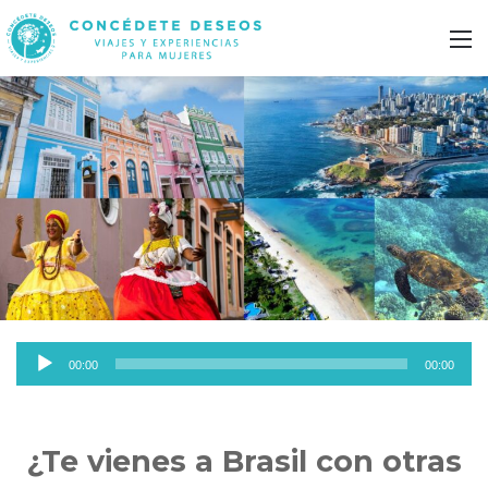
M
Reproductor
00:00
00:00
de
audio
¿Te vienes a Brasil con otras