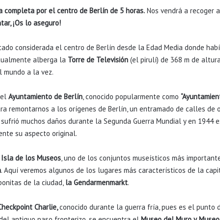
a completa por el centro de Berlín de 5 horas.
Nos vendrá a recoger 
tar, ¡Os lo aseguro!
stado considerada el centro de Berlín desde la Edad Media donde ha
ctualmente alberga la
Torre de Televisión
(el pirulí) de 368 m de altur
l mundo a la vez.
 el
Ayuntamiento de Berlín
, conocido popularmente como
“Ayuntamien
ra remontarnos a los orígenes de Berlín, un entramado de calles de or
io sufrió muchos daños durante la Segunda Guerra Mundial y en 1944 
nte su aspecto original.
a
Isla de los Museos
, uno de los conjuntos museísticos más importan
n
. Aquí veremos algunos de los lugares más característicos de la ca
onitas de la ciudad,
la Gendarmenmarkt
.
Checkpoint Charlie,
conocido durante la guerra fría, pues es el punto 
 del antiguo paso fronterizo, se encuentra el
Museo del Muro y
Museo 