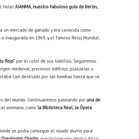
al Hotel
JUANMA, nuestro fabuloso
guía de Berlín,
bía un mercado de ganado y era conocida como
a e inaugurada en 1969, y el famoso Reloj Mundial,
to Rojo”
por el color de sus ladrillos. Seguiremos
igen medieval, preciosos edificios, plazuelas y
estaba casi destruido por las bombas hasta que se
tes del mundo. Continuaremos paseando por
una de
pital alemana, como
la Biblioteca Real, la Ópera
donde se podía conseguir el visado diurno para
Checkpoint Charlie
, que incluye una réplica de la