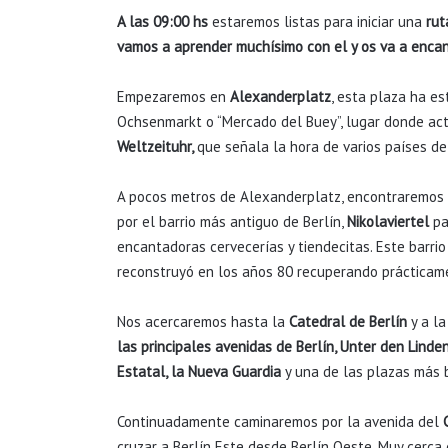
A las 09:00 hs
estaremos listas para iniciar una
rut
vamos a aprender muchísimo con el y os va a encan
Empezaremos en
Alexanderplatz
, esta plaza ha e
Ochsenmarkt o “Mercado del Buey”, lugar donde a
Weltzeituhr,
que señala la hora de varios países de
A pocos metros de Alexanderplatz, encontraremos
por el barrio más antiguo de Berlín,
Nikolaviertel
pa
encantadoras cervecerías y tiendecitas. Este barr
reconstruyó en los años 80 recuperando prácticame
Nos acercaremos hasta la
Catedral de Berlín
y a l
las principales avenidas de Berlín, Unter den Linde
Estatal, la Nueva Guardia
y una de las plazas más b
Continuadamente caminaremos por la avenida del
cruzar a Berlín Este desde Berlín Oeste. Muy cerca