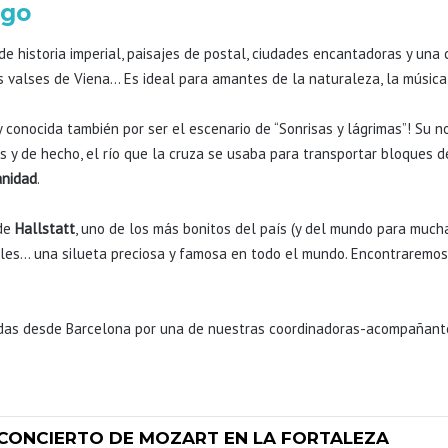
rgo
e historia imperial, paisajes de postal, ciudades encantadoras y una 
os valses de Viena… Es ideal para amantes de la naturaleza, la música 
y conocida también por ser el escenario de “Sonrisas y lágrimas”! Su nom
os y de hecho, el río que la cruza se usaba para transportar bloques 
anidad
.
 de
Hallstatt
, uno de los más bonitos del país (y del mundo para much
nales… una silueta preciosa y famosa en todo el mundo. Encontrarem
das desde Barcelona por una de nuestras coordinadoras-acompañant
CONCIERTO DE MOZART EN LA FORTALEZA