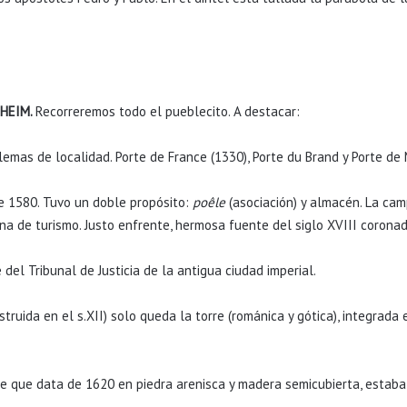
HEIM.
Recorreremos todo el pueblecito. A destacar:
emas de localidad. Porte de France (1330), Porte du Brand y Porte de 
e 1580. Tuvo un doble propósito:
poêle
(asociación) y almacén. La ca
cina de turismo. Justo enfrente, hermosa fuente del siglo XVIII corona
de del Tribunal de Justicia de la antigua ciudad imperial.
nstruida en el s.XII) solo queda la torre (románica y gótica), integrada
ue que data de 1620 en piedra arenisca y madera semicubierta, esta