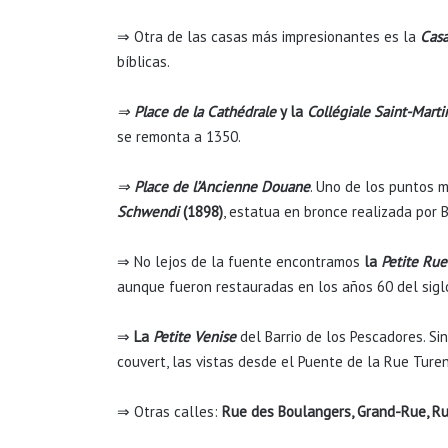
⇒ Otra de las casas más impresionantes es la
Casa
bíblicas.
⇒
Place de la Cathédrale
y la
Collégiale Saint-Marti
se remonta a 1350.
⇒
Place de l’Ancienne Douane
. Uno de los puntos 
Schwendi
(1898)
, estatua en bronce realizada por B
⇒ No lejos de la fuente encontramos
la
Petite Rue
aunque fueron restauradas en los años 60 del sigl
⇒
La
Petite Venise
del Barrio de los Pescadores. Si
couvert, las vistas desde el Puente de la Rue Ture
⇒ Otras calles:
Rue des Boulangers, Grand-Rue, R