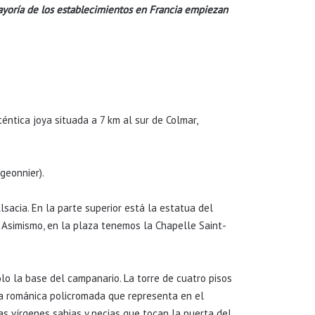
mayoría de los establecimientos en Francia empiezan
téntica joya situada a 7 km al sur de Colmar,
geonnier).
sacia. En la parte superior está la estatua del
. Asimismo, en la plaza tenemos la Chapelle Saint-
lo la base del campanario. La torre de cuatro pisos
ra románica policromada que representa en el
as vírgenes sabias y necias que tocan la puerta del