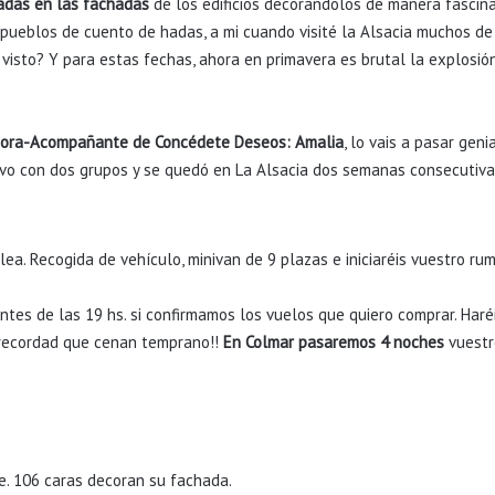
adas en las fachadas
de los edificios decorándolos de manera fascina
 pueblos de cuento de hadas, a mi cuando visité la Alsacia muchos de
is visto? Y para estas fechas, ahora en primavera es brutal la explosió
nadora-Acompañante de Concédete Deseos: Amalia
, lo vais a pasar geni
uvo con dos grupos y se quedó en La Alsacia dos semanas consecutivas,
lea. Recogida de vehículo, minivan de 9 plazas e iniciaréis vuestro r
ntes de las 19 hs. si confirmamos los vuelos que quiero comprar. Haré
a recordad que cenan temprano!!
En Colmar pasaremos 4 noches
vuestr
e. 106 caras decoran su fachada.