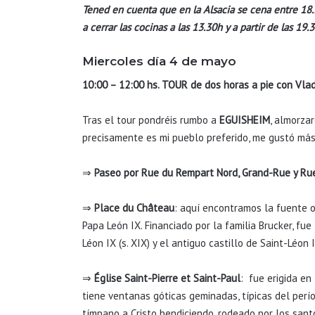
Tened en cuenta que en la Alsacia se cena entre 18.
a cerrar las cocinas a las 13.30h y a partir de las 19.3
Miercoles día 4 de mayo
10:00 – 12:00 hs. TOUR de dos horas a pie con Vlad
Tras el tour pondréis rumbo a
EGUISHEIM
, almorzar
precisamente es mi pueblo preferido, me gustó más
⇒
Paseo por Rue du Rempart Nord, Grand-Rue y Ru
⇒
Place du Château
: aquí encontramos la fuente o
Papa León IX. Financiado por la familia Brucker, f
Léon IX (s. XIX) y el antiguo castillo de Saint-Léon I
⇒
Église Saint-Pierre et Saint-Paul
: fue erigida en
tiene ventanas góticas geminadas, típicas del per
tímpano a Cristo bendiciendo, rodeado por los santo