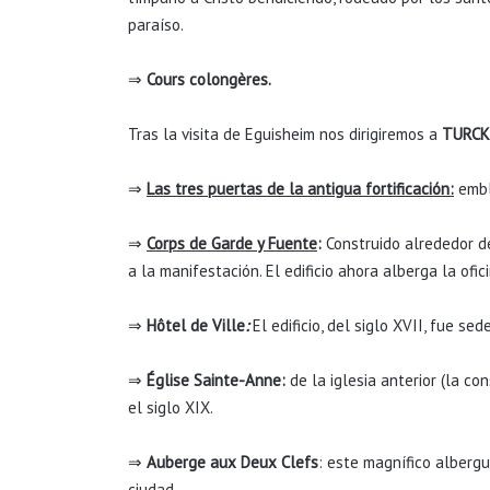
paraíso.
⇒
Cours colongères.
Tras la visita de Eguisheim nos dirigiremos a
TURCK
⇒
Las tres puertas de la antigua fortificación:
embl
⇒
Corps de Garde y Fuente
:
Construido alrededor d
a la manifestación. El edificio ahora alberga la ofi
⇒
Hôtel de Ville
:
El edificio, del siglo XVII, fue se
⇒
Église Sainte-Anne:
de la iglesia anterior (la co
el siglo XIX.
⇒
Auberge aux Deux Clefs
: este magnífico alberg
ciudad.