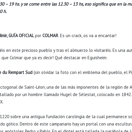
30 – 19 hs. y se come entre las 12.30 – 13 hs, eso significa que en la 
0 h.
imir, GUÍA OFICIAL
por
COLMAR
. Es un crack, os va a encantar!
éis en este precioso pueblo y tras el almuerzo lo visitaréis. Es una au
 que Colmar que ya es decir! Qué destacar en Eguisheim:
e du Rempart Sud
(sin olvidar la foto con el emblema del pueblo, el Pi
ctogonal de Saint-Léon, una de las más imponentes de la región de Al
ue tallado por un hombre llamado Hugel de Sélestat, colocado en 1842
X.
 1220 sobre una antigua fundación carolingia de la cual permanece so
íodo gótico. Dentro de este campanario hay un portal con una escultu
s apóstoles Pedro y Pablo. En el dintel está tallada la parábola de l